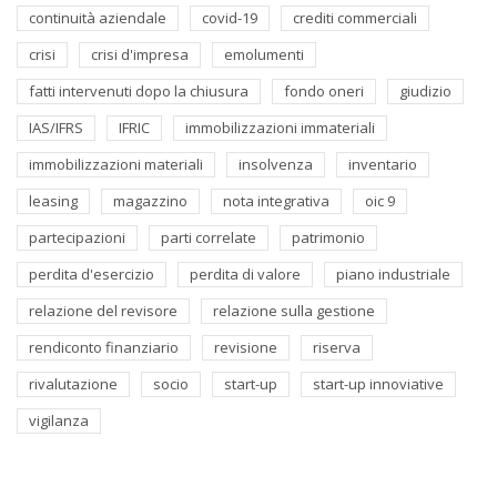
continuità aziendale
covid-19
crediti commerciali
crisi
crisi d'impresa
emolumenti
fatti intervenuti dopo la chiusura
fondo oneri
giudizio
IAS/IFRS
IFRIC
immobilizzazioni immateriali
immobilizzazioni materiali
insolvenza
inventario
leasing
magazzino
nota integrativa
oic 9
partecipazioni
parti correlate
patrimonio
perdita d'esercizio
perdita di valore
piano industriale
relazione del revisore
relazione sulla gestione
rendiconto finanziario
revisione
riserva
rivalutazione
socio
start-up
start-up innoviative
vigilanza