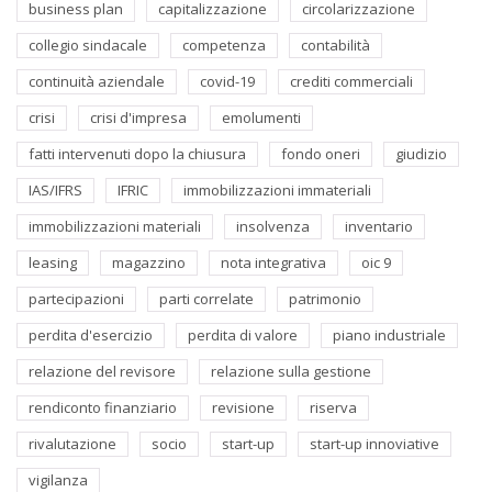
business plan
capitalizzazione
circolarizzazione
collegio sindacale
competenza
contabilità
continuità aziendale
covid-19
crediti commerciali
crisi
crisi d'impresa
emolumenti
fatti intervenuti dopo la chiusura
fondo oneri
giudizio
IAS/IFRS
IFRIC
immobilizzazioni immateriali
immobilizzazioni materiali
insolvenza
inventario
leasing
magazzino
nota integrativa
oic 9
partecipazioni
parti correlate
patrimonio
perdita d'esercizio
perdita di valore
piano industriale
relazione del revisore
relazione sulla gestione
rendiconto finanziario
revisione
riserva
rivalutazione
socio
start-up
start-up innoviative
vigilanza