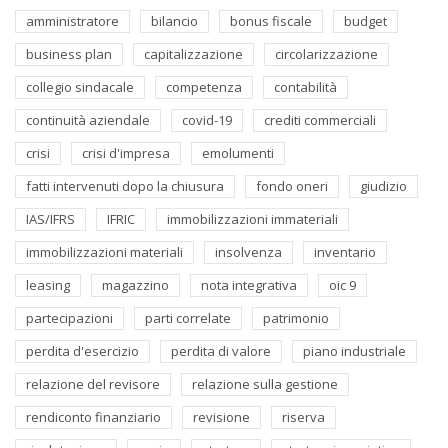
amministratore
bilancio
bonus fiscale
budget
business plan
capitalizzazione
circolarizzazione
collegio sindacale
competenza
contabilità
continuità aziendale
covid-19
crediti commerciali
crisi
crisi d'impresa
emolumenti
fatti intervenuti dopo la chiusura
fondo oneri
giudizio
IAS/IFRS
IFRIC
immobilizzazioni immateriali
immobilizzazioni materiali
insolvenza
inventario
leasing
magazzino
nota integrativa
oic 9
partecipazioni
parti correlate
patrimonio
perdita d'esercizio
perdita di valore
piano industriale
relazione del revisore
relazione sulla gestione
rendiconto finanziario
revisione
riserva