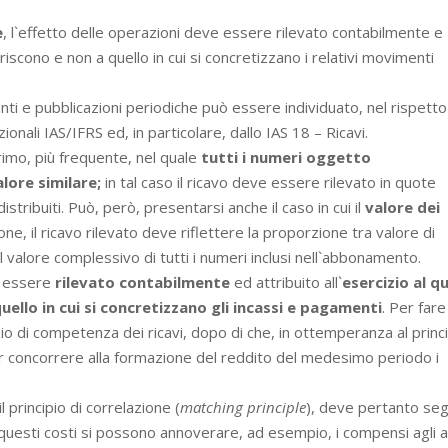
e
, l`effetto delle operazioni deve essere rilevato contabilmente e
feriscono e non a quello in cui si concretizzano i relativi movimenti
ti e pubblicazioni periodiche può essere individuato, nel rispetto
azionali IAS/IFRS ed, in particolare, dallo IAS 18 – Ricavi.
rimo, più frequente, nel quale
tutti i numeri oggetto
alore similare;
in tal caso il ricavo deve essere rilevato in quote
istribuiti. Può, però, presentarsi anche il caso in cui il
valore dei
zione, il ricavo rilevato deve riflettere la proporzione tra valore di
il valore complessivo di tutti i numeri inclusi nell`abbonamento.
e essere
rilevato contabilmente
ed attribuito all`
esercizio al q
uello in cui si concretizzano gli incassi e pagamenti
. Per fare
io di competenza dei ricavi, dopo di che, in ottemperanza al princi
far concorrere alla formazione del reddito del medesimo periodo i
il principio di correlazione (
matching principle
), deve pertanto seg
Tra questi costi si possono annoverare, ad esempio, i compensi agli a