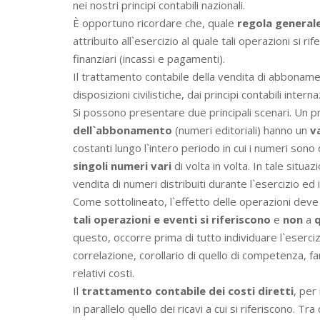
nei nostri principi contabili nazionali.
È opportuno ricordare che, quale
regola general
attribuito all`esercizio al quale tali operazioni si ri
finanziari (incassi e pagamenti).
Il trattamento contabile della vendita di abbonamen
disposizioni civilistiche, dai principi contabili intern
Si possono presentare due principali scenari. Un p
dell`abbonamento
(numeri editoriali) hanno un
v
costanti lungo l`intero periodo in cui i numeri sono d
singoli numeri vari
di volta in volta. In tale situa
vendita di numeri distribuiti durante l`esercizio ed 
Come sottolineato, l`effetto delle operazioni dev
tali operazioni e eventi si riferiscono
e
non
a
q
questo, occorre prima di tutto individuare l`eserciz
correlazione, corollario di quello di competenza, 
relativi costi.
Il
trattamento contabile dei costi diretti
, per 
in parallelo quello dei ricavi a cui si riferiscono. 